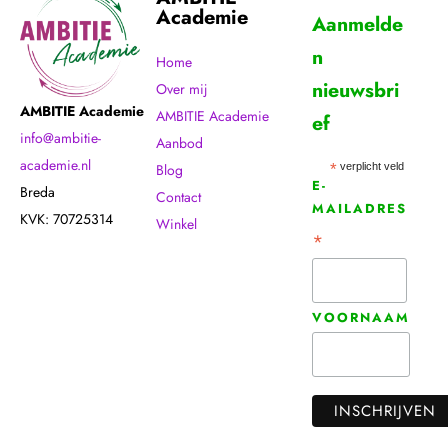
Academie
Aanmelde
n
Home
nieuwsbri
Over mij
AMBITIE Academie
AMBITIE Academie
ef
info@ambitie-
Aanbod
academie.nl
Blog
*
verplicht veld
E-
Breda
Contact
MAILADRES
KVK: 70725314
Winkel
*
VOORNAAM