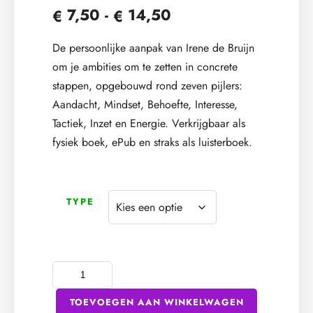
7,50
-
14,50
Prijsklasse:
€
€
€ 7,50
De persoonlijke aanpak van Irene de Bruijn
tot
om je ambities om te zetten in concrete
stappen, opgebouwd rond zeven pijlers:
€ 14,50
Aandacht, Mindset, Behoefte, Interesse,
Tactiek, Inzet en Energie. Verkrijgbaar als
fysiek boek, ePub en straks als luisterboek.
TYPE
TOEVOEGEN AAN WINKELWAGEN